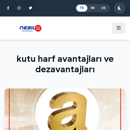
İçeriğe Atla
TR
EN
DE
kutu harf avantajları ve
dezavantajları