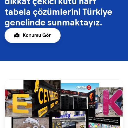
dikkat çekici kutu harf
tabela çözümlerini Türkiye
genelinde sunmaktayız.
Konumu Gör