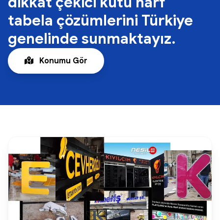
dikkat çekici kutu harf
tabela çözümlerini Türkiye
genelinde sunmaktayız.
Konumu Gör