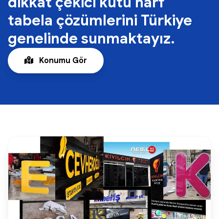
dikkat çekici kutu harf
tabela çözümlerini Türkiye
genelinde sunmaktayız.
Konumu Gör